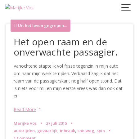
Skip
to
content
Uit het leven gegrepen...
Het open raam en de
onverwachte passagier.
Vanochtend stapte ik vol frisse tegenzin in mijn auto
om naar mijn werk te rijden. Verbaasd zag ik dat het
raam van de passagierskant nog half open stond. Dat
is niets voor mij en mijn eerste vrees was dan ook dat
er
Read More
Marijke Vos
27 juli 2015
,
,
,
,
autorijden
gevaarlijk
inbraak
snelweg
spin
1 Comment