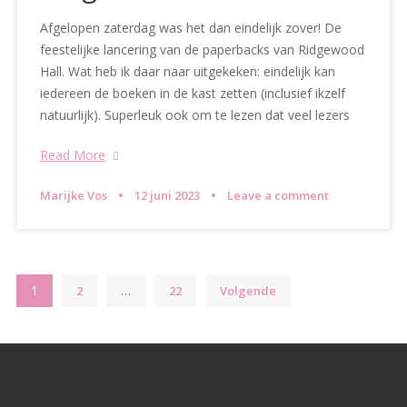
Afgelopen zaterdag was het dan eindelijk zover! De
feestelijke lancering van de paperbacks van Ridgewood
Hall. Wat heb ik daar naar uitgekeken: eindelijk kan
iedereen de boeken in de kast zetten (inclusief ikzelf
natuurlijk). Superleuk ook om te lezen dat veel lezers
Read More
Marijke Vos
12 juni 2023
Leave a comment
Berichten
1
…
2
22
Volgende
paginering