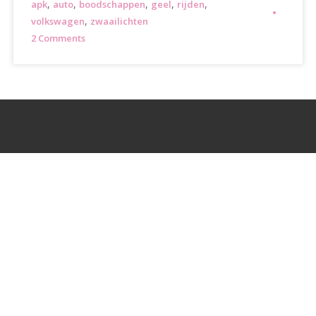
,
,
,
,
,
apk
auto
boodschappen
geel
rijden
,
volkswagen
zwaailichten
2 Comments