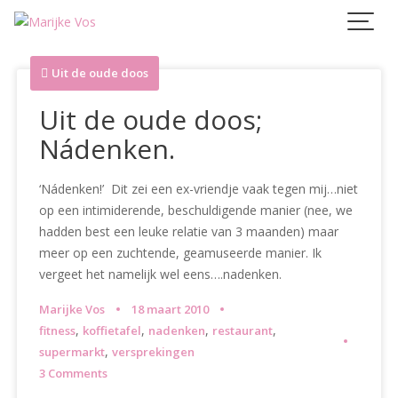
Skip
to
content
Uit de oude doos
Uit de oude doos;
Nádenken.
‘Nádenken!’ Dit zei een ex-vriendje vaak tegen mij…niet
op een intimiderende, beschuldigende manier (nee, we
hadden best een leuke relatie van 3 maanden) maar
meer op een zuchtende, geamuseerde manier. Ik
vergeet het namelijk wel eens….nadenken.
Marijke Vos
18 maart 2010
,
,
,
,
fitness
koffietafel
nadenken
restaurant
,
supermarkt
versprekingen
3 Comments