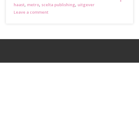
,
,
,
haast
metro
scelta publishing
uitgever
Leave a comment