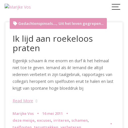
Skip
to
content
,
Gedachtenspinsels....
Uit het leven gegrepen...
Ik lijd aan roekeloos
praten
Eigenlijk schaam ik me enorm en durf ik het helmaal
niet toe te geven. Iemand als ik! Iemand die altijd
iedereen verbetert in zijn taalgebruik, rapportages van
collega’s heropent om spelfouten eruit te halen en last
krijgt van spontane hoge bloeddruk bij
Read More
Marijke Vos
16 mei 2011
,
,
,
,
deze meisje
excuses
irriteren
schamen
,
,
taalfouten
terugtrekken
verbeteren