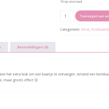
16 op voorraad
Peas
Toevoegen aan w
on
earth
Categorieën:
Kerst
,
Postkaarte
aantal
e
Beoordelingen (0)
edereen het extra leuk om een kaartje te ontvangen. Iemand een kerstka
r, maar groots effect 😉