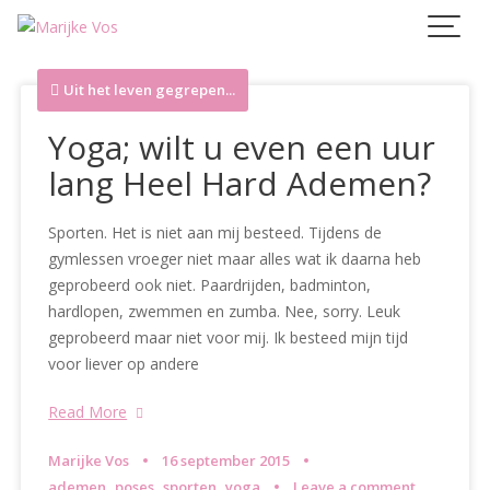
Skip
to
content
Uit het leven gegrepen...
Yoga; wilt u even een uur
lang Heel Hard Ademen?
Sporten. Het is niet aan mij besteed. Tijdens de
gymlessen vroeger niet maar alles wat ik daarna heb
geprobeerd ook niet. Paardrijden, badminton,
hardlopen, zwemmen en zumba. Nee, sorry. Leuk
geprobeerd maar niet voor mij. Ik besteed mijn tijd
voor liever op andere
Read More
Marijke Vos
16 september 2015
,
,
,
ademen
poses
sporten
yoga
Leave a comment