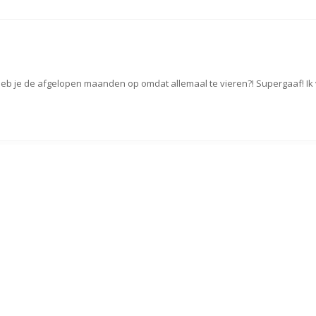
je de afgelopen maanden op omdat allemaal te vieren?! Supergaaf! Ik v
en allemaal!!