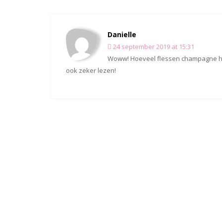
Danielle
24 september 2019 at 15:31
Woww! Hoeveel flessen champagne heb 
ook zeker lezen!
Giovanna Jansen
24 september 2019 at 16:50
Gefeliciteerd! Wat een supergave ding
Leave a Comment