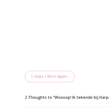
Bericht
Oops, I did it again…
navigatie
2 Thoughts to “Woooop! Ik tekende bij Harpe