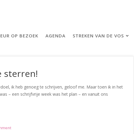
EUR OP BEZOEK
AGENDA
STREKEN VAN DE VOS
e sterren!
edoel, ik heb genoeg te schrijven, geloof me. Maar toen ik in het
s – een schrijfvrije week was het plan – en vanuit ons
omment