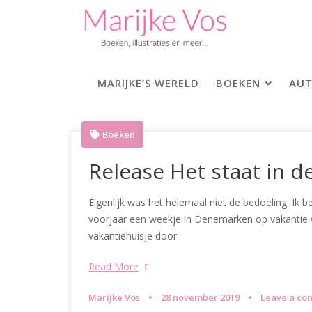
Skip
to
content
MARIJKE’S WERELD
BOEKEN
AUT
Boeken
Release Het staat in d
Eigenlijk was het helemaal niet de bedoeling. Ik b
voorjaar een weekje in Denemarken op vakantie wa
vakantiehuisje door
Read More
Marijke Vos
28 november 2019
Leave a c