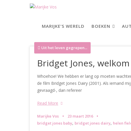
Skip
to
content
MARIJKE’S WERELD
BOEKEN
AUT
Uit het leven gegrepen...
Bridget Jones, welkom 
Whoehoe! We hebben er lang op moeten wachten ma
de film Bridget Jones Dairy (2001). Als iemand mij 
gevraagd-, dan refereer
Read More
Marijke Vos
23 maart 2016
,
,
bridget jones baby
bridget jones dairy
helen fie