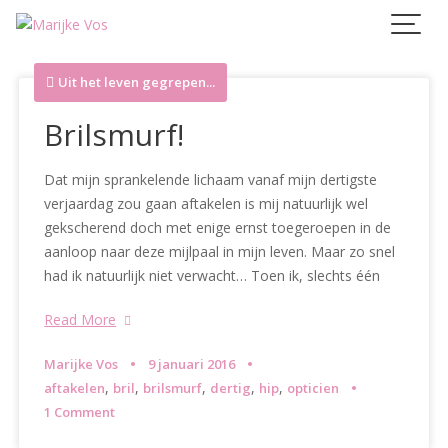
Skip
to
content
Uit het leven gegrepen...
Brilsmurf!
Dat mijn sprankelende lichaam vanaf mijn dertigste
verjaardag zou gaan aftakelen is mij natuurlijk wel
gekscherend doch met enige ernst toegeroepen in de
aanloop naar deze mijlpaal in mijn leven. Maar zo snel
had ik natuurlijk niet verwacht… Toen ik, slechts één
Read More
Marijke Vos
9 januari 2016
,
,
,
,
,
aftakelen
bril
brilsmurf
dertig
hip
opticien
1 Comment