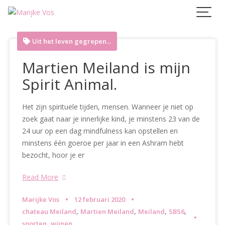
Skip
to
content
Uit het leven gegrepen...
Martien Meiland is mijn
Spirit Animal.
Het zijn spirituele tijden, mensen. Wanneer je niet op
zoek gaat naar je innerlijke kind, je minstens 23 van de
24 uur op een dag mindfulness kan opstellen en
minstens één goeroe per jaar in een Ashram hebt
bezocht, hoor je er
Read More
Marijke Vos
12 februari 2020
,
,
,
,
chateau Meiland
Martien Meiland
Meiland
SBS6
,
sporten
wijnen