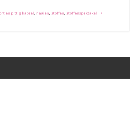
,
,
,
ort en pittig kapsel
naaien
stoffen
stoffenspektakel