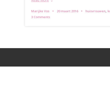
Read More
,
Marijke Vos
20 maart 2016
huisvrouwen
k
3 Comments