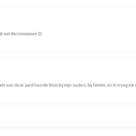
s ik wel #krommeteen 😉
ts van deze aard hoorde thuis bij mijn ouders, bij familie, en ik vroeg m