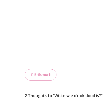
Bericht
Brilsmurf!
navigatie
2 Thoughts to “Witte wie d’r ok dood is?”