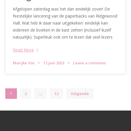
Afgelopen zaterdag was het dan eindelijk zover! De
feestelijke lancering van de paperbacks van Ridgewood
Hall. Wat heb ik daar naar uitgekeken: eindelijk kan
iedereen de boeken in de kast zetten (inclusief ikzelf
natuurlijk). Superleuk ook om te lezen dat veel lezers
Read More
Marijke Vos
12 juni 2023
Leave a comment
Berichten
1
…
2
12
Volgende
paginering