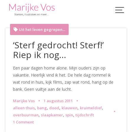
Skip
to
content
Uit het leven gegrepen...
‘Sterf gedrocht! Sterf!’
Riep ik nog…
Een paar dagen home alone. Mijn ouders zijn op
vakantie. Heerlijk vind ik het. De hele dag rommel ik
wat rond in huis, kijk films, zap wat rond, hang op de
bank. Geen vuiltje aan de lucht.
Marijke Vos
1 augustus 2011
,
,
,
,
,
alleen thuis
bang
dood
klauwen
kruimeldief
,
,
,
overbuurman
slaapkamer
spin
tijdschrift
1 Comment