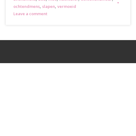
,
,
ochtendmens
slapen
vermoeid
Leave a comment