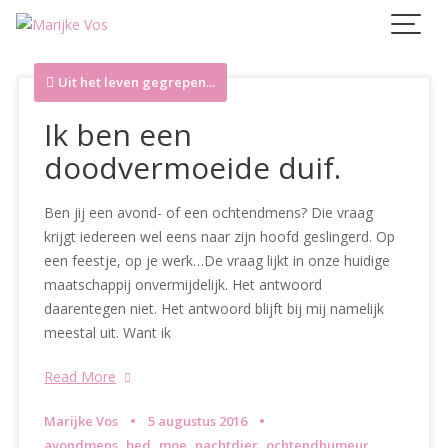
Skip
to
content
Uit het leven gegrepen...
Ik ben een
doodvermoeide duif.
Ben jij een avond- of een ochtendmens? Die vraag
krijgt iedereen wel eens naar zijn hoofd geslingerd. Op
een feestje, op je werk…De vraag lijkt in onze huidige
maatschappij onvermijdelijk. Het antwoord
daarentegen niet. Het antwoord blijft bij mij namelijk
meestal uit. Want ik
Read More
Marijke Vos
5 augustus 2016
,
,
,
,
,
avondmens
bed
moe
nachtdier
ochtendhumeur