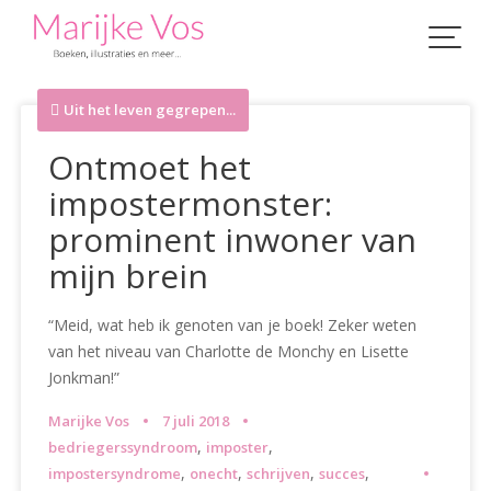
Skip
to
content
Uit het leven gegrepen...
Ontmoet het
impostermonster:
prominent inwoner van
mijn brein
“Meid, wat heb ik genoten van je boek! Zeker weten
van het niveau van Charlotte de Monchy en Lisette
Jonkman!”
Marijke Vos
7 juli 2018
,
,
bedriegerssyndroom
imposter
,
,
,
,
impostersyndrome
onecht
schrijven
succes