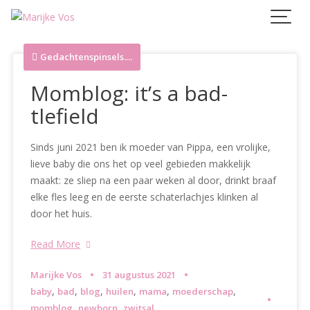
Skip
to
content
Gedachtenspinsels....
Momblog: it’s a bad-
tlefield
Sinds juni 2021 ben ik moeder van Pippa, een vrolijke,
lieve baby die ons het op veel gebieden makkelijk
maakt: ze sliep na een paar weken al door, drinkt braaf
elke fles leeg en de eerste schaterlachjes klinken al
door het huis.
Read More
Marijke Vos
31 augustus 2021
,
,
,
,
,
,
baby
bad
blog
huilen
mama
moederschap
,
,
momblog
newborn
zwitsal