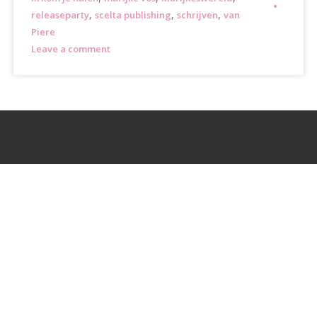
,
,
,
releaseparty
scelta publishing
schrijven
van
Piere
Leave a comment