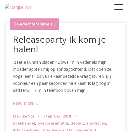
Skip
to
content
Gedachtenspinsels....
Releaseparty Ik kom je
halen!
‘Beetje kunnen slapen?’ Zowel mijn vader als mijn
moeder appten mij op zondagochtend. Dat doen ze
nogal eens; los van elkaar dezelfde vraag sturen. Bij
voorkeur een paar seconden na elkaar. Ik lag nog in
bed terwijl ik mijn telefoon boven mijn
Read More
Marijke Vos
7 februari 2018
,
,
,
,
boekhandel
boekpresentatie
debuut
eindhoven
,
,
,
ik kom je halen
marijke vos
Marijkeswereld