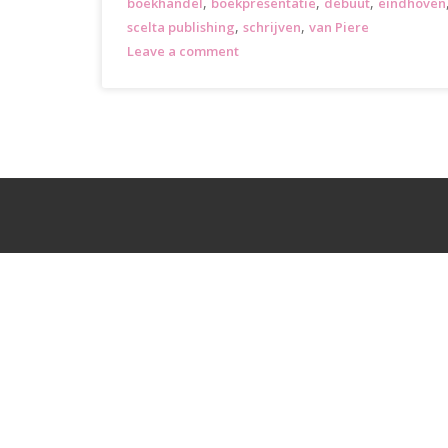
,
,
,
boekhandel
boekpresentatie
debuut
eindhoven
,
,
scelta publishing
schrijven
van Piere
Leave a comment