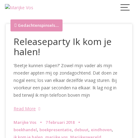
Skip
to
content
Gedachtenspinsels....
Releaseparty Ik kom je
halen!
‘Beetje kunnen slapen?’ Zowel mijn vader als mijn
moeder appten mij op zondagochtend. Dat doen ze
nogal eens; los van elkaar dezelfde vraag sturen. Bij
voorkeur een paar seconden na elkaar. Ik lag nog in
bed terwijl ik mijn telefoon boven mijn
Read More
Marijke Vos
7 februari 2018
,
,
,
,
boekhandel
boekpresentatie
debuut
eindhoven
,
,
,
ik kom je halen
marijke vos
Marijkeswereld