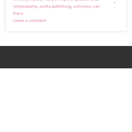
,
,
,
releaseparty
scelta publishing
schrijven
van
Piere
Leave a comment