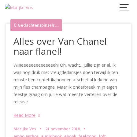
Skip
to
content
Gedachtenspinsels....
Alles over Van Chanel
naar flanel!
Wiiiieeeeeeeeeeeeeeh! Oh, wacht…jullie zijn er al. Ik
was nog druk met vreugdedansjes doen terwijl ik ten
minste tien confettikanonnen afschiet al lurkend van
mijn fles champagne. Maar ik onderbreek mijn eigen
feestje graag om jullie wat meer te vertellen over de
release
Read More
Marijke Vos
21 november 2018
,
,
,
,
ambo anthos
audiobook
ebook
feelgood
loft