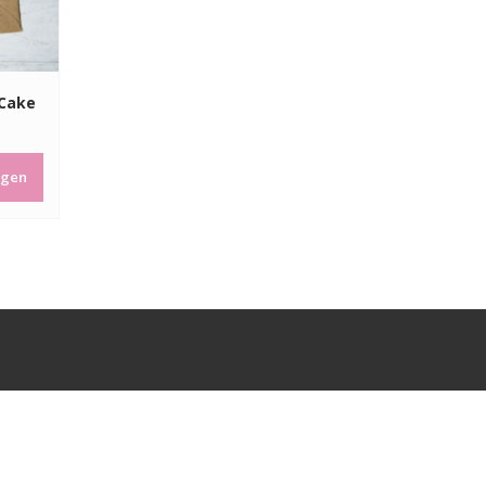
 Cake
agen