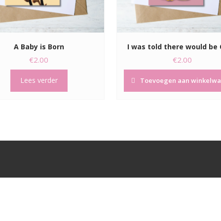
A Baby is Born
I was told there would be
€
2.00
€
2.00
Lees verder
Toevoegen aan winkelw