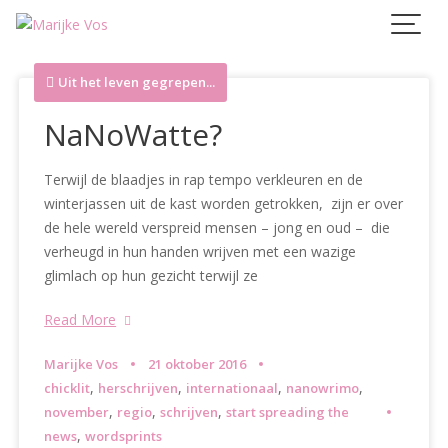
Skip
to
content
Uit het leven gegrepen...
NaNoWatte?
Terwijl de blaadjes in rap tempo verkleuren en de
winterjassen uit de kast worden getrokken, zijn er over
de hele wereld verspreid mensen – jong en oud – die
verheugd in hun handen wrijven met een wazige
glimlach op hun gezicht terwijl ze
Read More
Marijke Vos
21 oktober 2016
,
,
,
,
chicklit
herschrijven
internationaal
nanowrimo
,
,
,
november
regio
schrijven
start spreading the
,
news
wordsprints